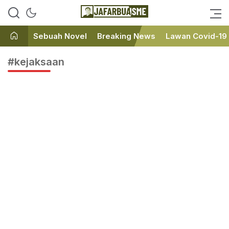
Ini bukan Media Online, Ini
JafarBua
Jafarbuaisme.com
Sebuah Novel
Breaking News
Lawan Covid-19
#kejaksaan