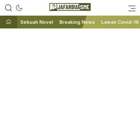
Ini bukan Media Online, Ini
JafarBua
Jafarbuaisme.com
Sebuah Novel
Breaking News
Lawan Covid-19