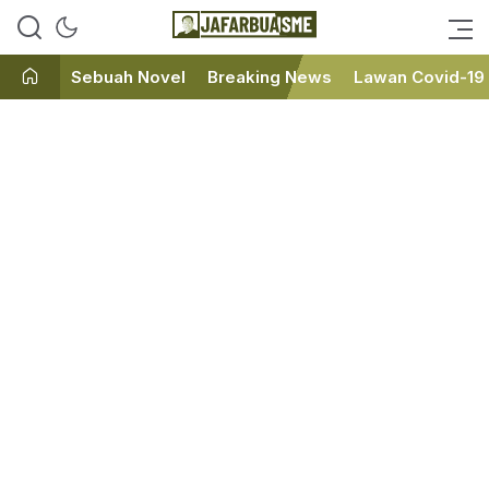
Ini bukan Media Online, Ini
JafarBua
Jafarbuaisme.com
Sebuah Novel
Breaking News
Lawan Covid-19