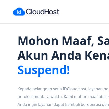
Mohon Maaf, Sa
Akun Anda Ken
Suspend!
Kepada pelanggan setia IDCloudHost, layanan ho
untuk sementara waktu. Kami mohon maaf atas ke
Anda ingin layanan dapat kembali beroperasi den