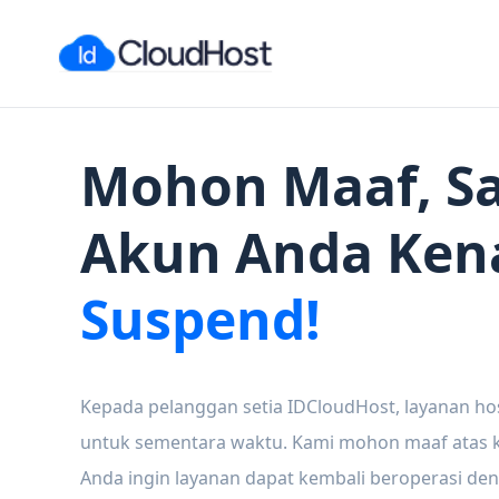
Mohon Maaf, Sa
Akun Anda Ken
Suspend!
Kepada pelanggan setia IDCloudHost, layanan ho
untuk sementara waktu. Kami mohon maaf atas ke
Anda ingin layanan dapat kembali beroperasi den