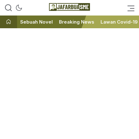
Ini bukan Media Online, Ini
JafarBua
Jafarbuaisme.com
Sebuah Novel
Breaking News
Lawan Covid-19