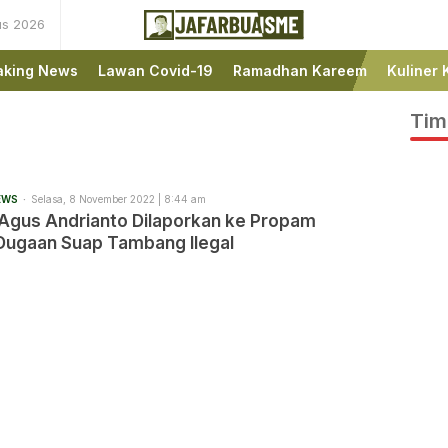
us 2026
Ini bukan Media Online,
JafarBua
Ini Jafarbuaisme.com
aking News
Lawan Covid-19
Ramadhan Kareem
Kuliner 
Tim
EWS
Selasa, 8 November 2022 | 8:44 am
Agus Andrianto Dilaporkan ke Propam
 Dugaan Suap Tambang Ilegal