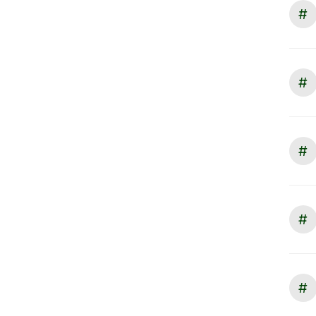
#
#
#
#
#