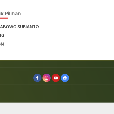
Civilisation in the Heart of
Sulawesi
k Pilihan
RABOWO SUBIANTO
BG
GN