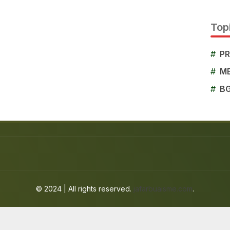
Topi
#
P
#
M
#
B
© 2024 | All rights reserved.
jafarbuaisme.com
.