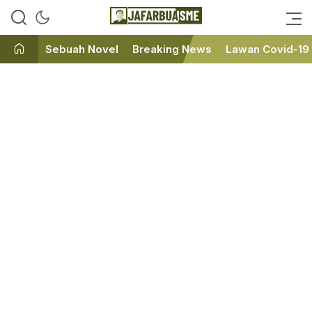
Ini bukan Media Online, Ini
JafarBua
Jafarbuaisme.com
Sebuah Novel
Breaking News
Lawan Covid-19