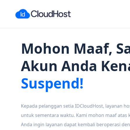
Mohon Maaf, Sa
Akun Anda Ken
Suspend!
Kepada pelanggan setia IDCloudHost, layanan ho
untuk sementara waktu. Kami mohon maaf atas ke
Anda ingin layanan dapat kembali beroperasi den