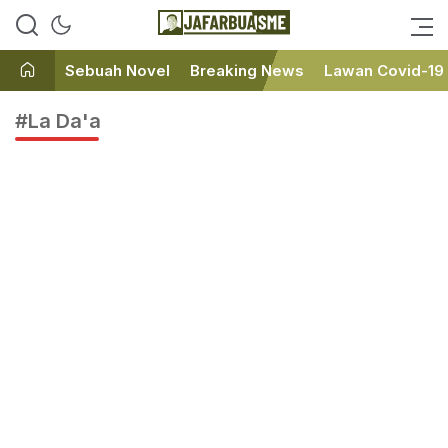
Ini bukan Media Online, Ini
JafarBua
Jafarbuaisme.com
Sebuah Novel
Breaking News
Lawan Covid-19
#La Da'a