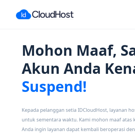
Mohon Maaf, Sa
Akun Anda Ken
Suspend!
Kepada pelanggan setia IDCloudHost, layanan ho
untuk sementara waktu. Kami mohon maaf atas ke
Anda ingin layanan dapat kembali beroperasi den