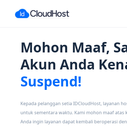
Mohon Maaf, Sa
Akun Anda Ken
Suspend!
Kepada pelanggan setia IDCloudHost, layanan ho
untuk sementara waktu. Kami mohon maaf atas ke
Anda ingin layanan dapat kembali beroperasi den