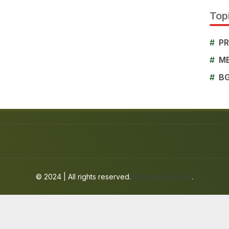
Topi
#
P
#
M
#
B
© 2024 | All rights reserved.
jafarbuaisme.com
.