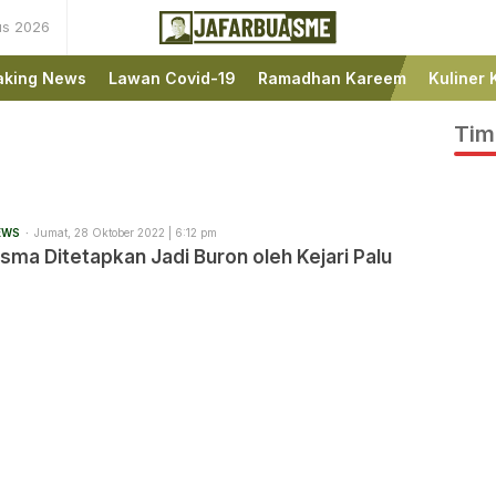
us 2026
Ini bukan Media Online,
JafarBua
Ini Jafarbuaisme.com
aking News
Lawan Covid-19
Ramadhan Kareem
Kuliner 
Tim
EWS
Jumat, 28 Oktober 2022 | 6:12 pm
sma Ditetapkan Jadi Buron oleh Kejari Palu