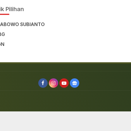
k Pilihan
RABOWO SUBIANTO
BG
GN