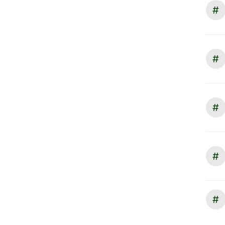
#
#
#
#
#