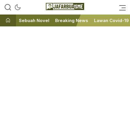
Ini bukan Media Online, Ini
JafarBua
Jafarbuaisme.com
Sebuah Novel
Breaking News
Lawan Covid-19