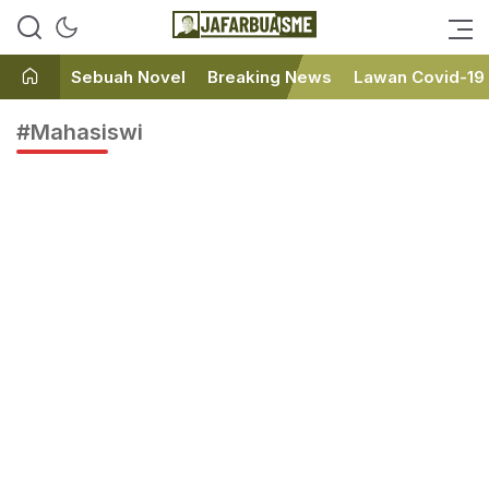
Ini bukan Media Online, Ini
JafarBua
Jafarbuaisme.com
Sebuah Novel
Breaking News
Lawan Covid-19
#Mahasiswi