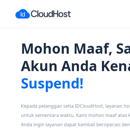
Mohon Maaf, Sa
Akun Anda Ken
Suspend!
Kepada pelanggan setia IDCloudHost, layanan ho
untuk sementara waktu. Kami mohon maaf atas ke
Anda ingin layanan dapat kembali beroperasi den