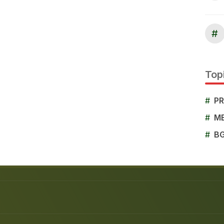
#
Topi
#
P
#
M
#
B