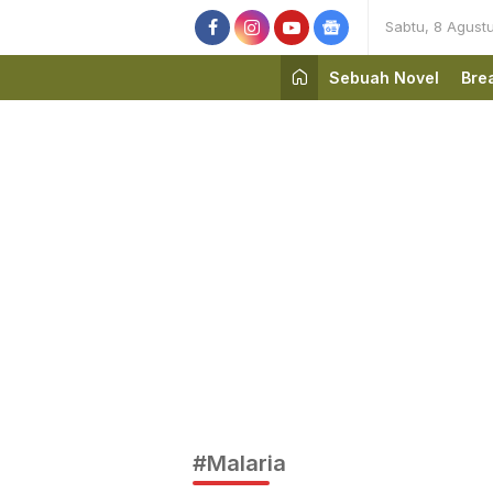
Sabtu, 8 Agust
Sebuah Novel
Bre
#Malaria