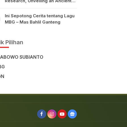
Research, Unveiling an Ancient
Civilisation in the Heart of
Sulawesi
Ini Sepotong Cerita tentang Lagu
MBG – Mas Bahlil Ganteng
k Pilihan
RABOWO SUBIANTO
BG
GN