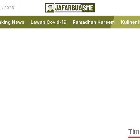
us 2026
Ini bukan Media Online,
JafarBua
Ini Jafarbuaisme.com
aking News
Lawan Covid-19
Ramadhan Kareem
Kuliner 
Tim