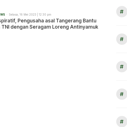
#
EWS
Selasa, 16 Mei 2023 | 12:30 pm
spiratif, Pengusaha asal Tangerang Bantu
 TNI dengan Seragam Loreng Antinyamuk
#
#
#
#