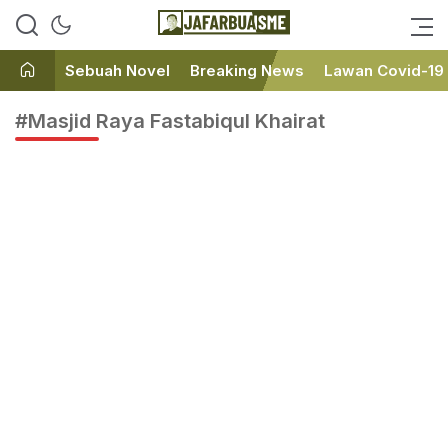
Ini bukan Media Online, Ini
JafarBua
Jafarbuaisme.com
Sebuah Novel
Breaking News
Lawan Covid-19
#Masjid Raya Fastabiqul Khairat