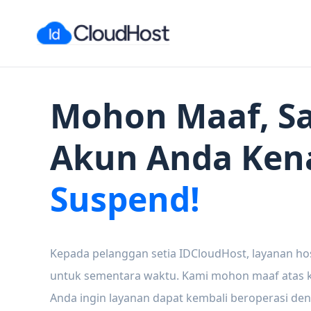
Mohon Maaf, Sa
Akun Anda Ken
Suspend!
Kepada pelanggan setia IDCloudHost, layanan ho
untuk sementara waktu. Kami mohon maaf atas ke
Anda ingin layanan dapat kembali beroperasi den