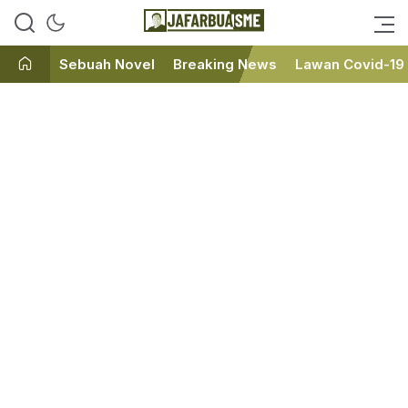
Ini bukan Media Online, Ini
JafarBua
Jafarbuaisme.com
Sebuah Novel
Breaking News
Lawan Covid-19