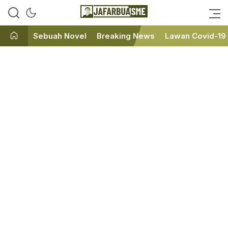
Ini bukan Media Online, Ini
JafarBua
Jafarbuaisme.com
Sebuah Novel
Breaking News
Lawan Covid-19