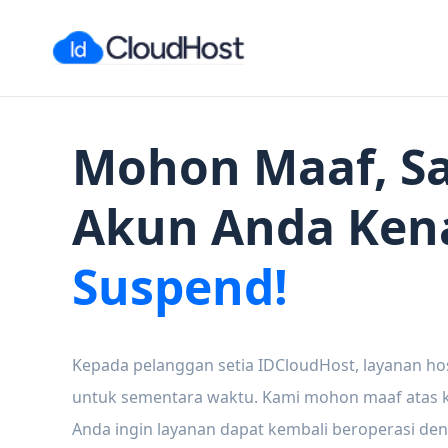
Mohon Maaf, Sa
Akun Anda Ken
Suspend!
Kepada pelanggan setia IDCloudHost, layanan ho
untuk sementara waktu. Kami mohon maaf atas ke
Anda ingin layanan dapat kembali beroperasi den