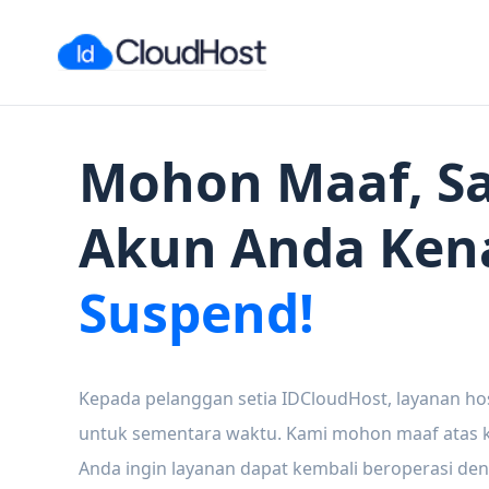
Mohon Maaf, Sa
Akun Anda Ken
Suspend!
Kepada pelanggan setia IDCloudHost, layanan ho
untuk sementara waktu. Kami mohon maaf atas ke
Anda ingin layanan dapat kembali beroperasi den