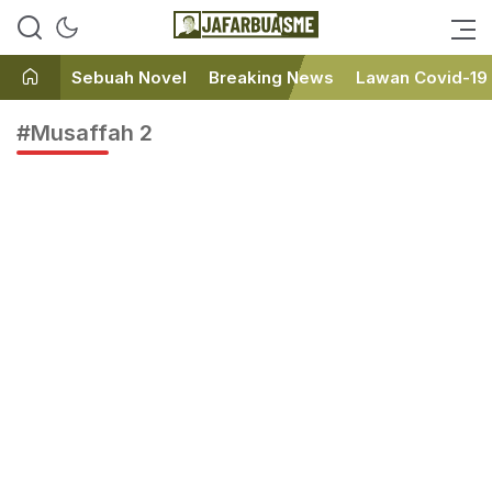
Ini bukan Media Online, Ini
JafarBua
Jafarbuaisme.com
Sebuah Novel
Breaking News
Lawan Covid-19
#Musaffah 2