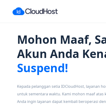
Mohon Maaf, Sa
Akun Anda Ken
Suspend!
Kepada pelanggan setia IDCloudHost, layanan ho
untuk sementara waktu. Kami mohon maaf atas ke
Anda ingin layanan dapat kembali beroperasi den