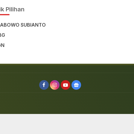
k Pilihan
RABOWO SUBIANTO
BG
GN