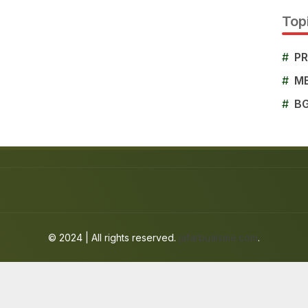
Topi
#
P
#
M
#
B
© 2024 | All rights reserved.
jafarbuaisme.com
.