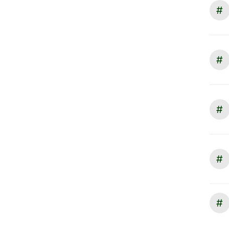
#
#
#
#
#