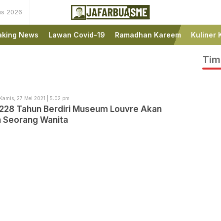
us 2026
Ini bukan Media Online,
JafarBua
Ini Jafarbuaisme.com
aking News
Lawan Covid-19
Ramadhan Kareem
Kuliner 
Tim
Kamis, 27 Mei 2021 | 5:02 pm
 228 Tahun Berdiri Museum Louvre Akan
n Seorang Wanita