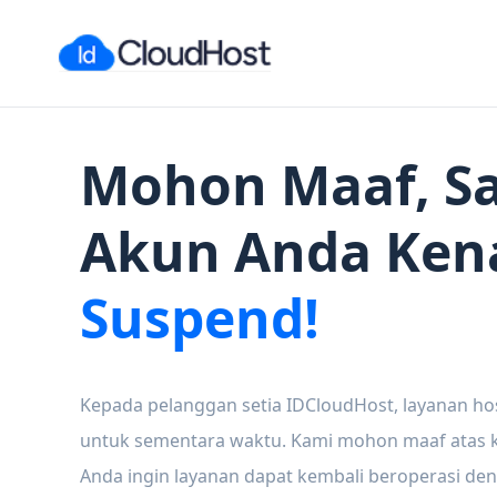
Mohon Maaf, Sa
Akun Anda Ken
Suspend!
Kepada pelanggan setia IDCloudHost, layanan ho
untuk sementara waktu. Kami mohon maaf atas ke
Anda ingin layanan dapat kembali beroperasi den