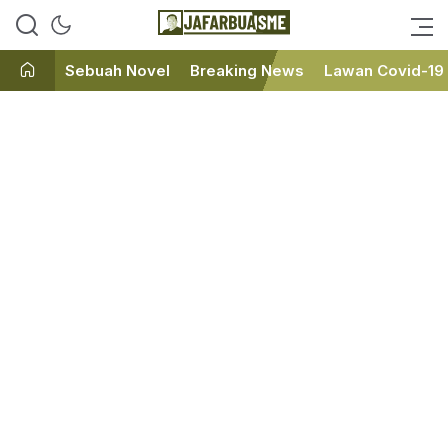
Ini bukan Media Online, Ini
JafarBua
Jafarbuaisme.com
Sebuah Novel
Breaking News
Lawan Covid-19