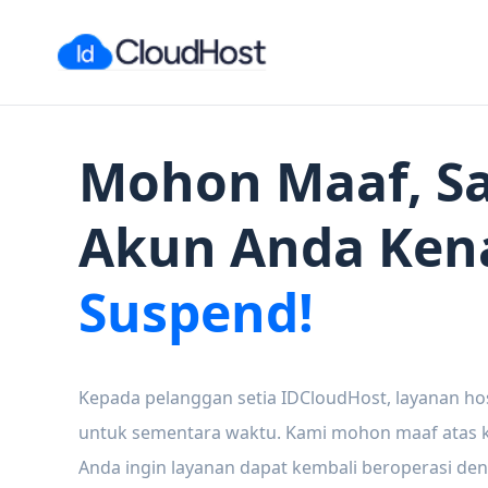
Mohon Maaf, Sa
Akun Anda Ken
Suspend!
Kepada pelanggan setia IDCloudHost, layanan ho
untuk sementara waktu. Kami mohon maaf atas ke
Anda ingin layanan dapat kembali beroperasi den