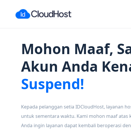
Mohon Maaf, Sa
Akun Anda Ken
Suspend!
Kepada pelanggan setia IDCloudHost, layanan ho
untuk sementara waktu. Kami mohon maaf atas ke
Anda ingin layanan dapat kembali beroperasi den