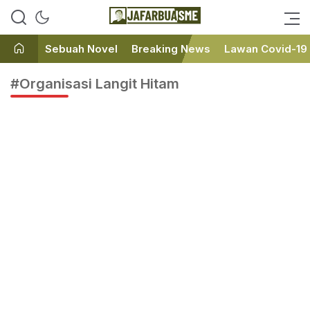
Ini bukan Media Online, Ini
JafarBua
Jafarbuaisme.com
Sebuah Novel
Breaking News
Lawan Covid-19
#Organisasi Langit Hitam