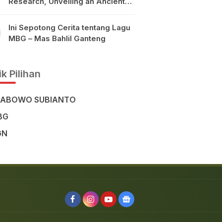
Research, Unveiling an Ancient
Civilisation in the Heart of
Sulawesi
Ini Sepotong Cerita tentang Lagu
MBG – Mas Bahlil Ganteng
k Pilihan
RABOWO SUBIANTO
BG
GN