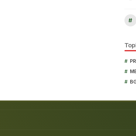
#
Topi
#
P
#
M
#
B