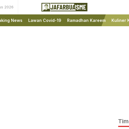
us 2026
Ini bukan Media Online,
JafarBua
Ini Jafarbuaisme.com
aking News
Lawan Covid-19
Ramadhan Kareem
Kuliner 
Tim