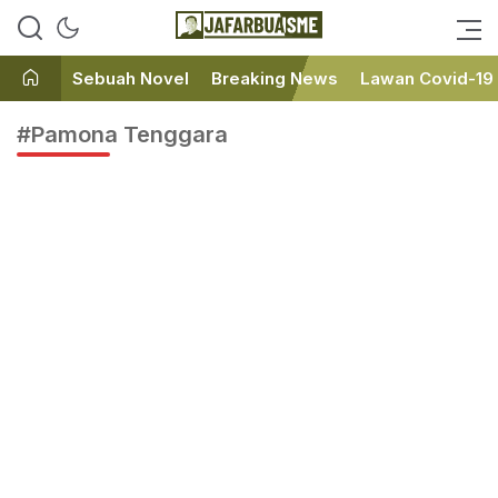
Ini bukan Media Online, Ini
JafarBua
Jafarbuaisme.com
Sebuah Novel
Breaking News
Lawan Covid-19
#Pamona Tenggara