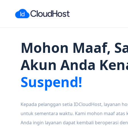
Mohon Maaf, Sa
Akun Anda Ken
Suspend!
Kepada pelanggan setia IDCloudHost, layanan ho
untuk sementara waktu. Kami mohon maaf atas ke
Anda ingin layanan dapat kembali beroperasi den