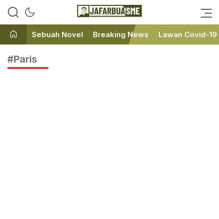
Ini bukan Media Online, Ini
JafarBua
Jafarbuaisme.com
Sebuah Novel
Breaking News
Lawan Covid-19
#Paris