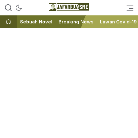
Ini bukan Media Online, Ini
JafarBua
Jafarbuaisme.com
Sebuah Novel
Breaking News
Lawan Covid-19