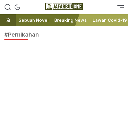
Ini bukan Media Online, Ini
JafarBua
Jafarbuaisme.com
Sebuah Novel
Breaking News
Lawan Covid-19
#Pernikahan