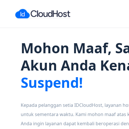
Mohon Maaf, Sa
Akun Anda Ken
Suspend!
Kepada pelanggan setia IDCloudHost, layanan ho
untuk sementara waktu. Kami mohon maaf atas ke
Anda ingin layanan dapat kembali beroperasi den