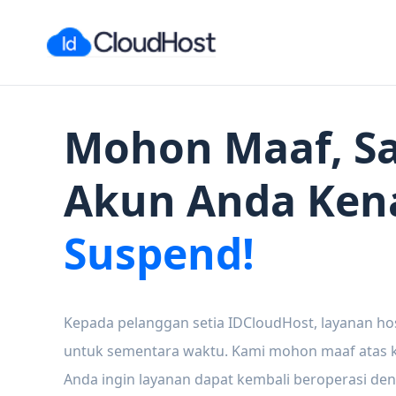
Mohon Maaf, Sa
Akun Anda Ken
Suspend!
Kepada pelanggan setia IDCloudHost, layanan ho
untuk sementara waktu. Kami mohon maaf atas ke
Anda ingin layanan dapat kembali beroperasi den