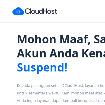
Mohon Maaf, Sa
Akun Anda Ken
Suspend!
Kepada pelanggan setia IDCloudHost, layanan ho
untuk sementara waktu. Kami mohon maaf atas ke
Anda ingin layanan dapat kembali beroperasi den