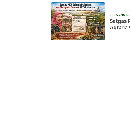
BREAKING N
Satgas P
Agraria