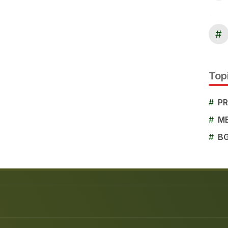
#
Topi
#
P
#
M
#
B