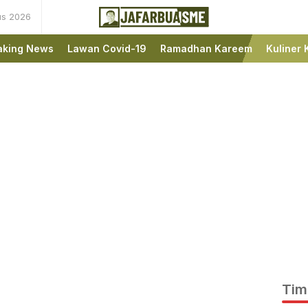
us 2026
Ini bukan Media Online,
JafarBua
Ini Jafarbuaisme.com
aking News
Lawan Covid-19
Ramadhan Kareem
Kuliner 
Tim