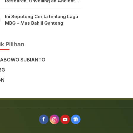
Research, Unveiling an Ancient
Civilisation in the Heart of
Sulawesi
Ini Sepotong Cerita tentang Lagu
MBG – Mas Bahlil Ganteng
k Pilihan
RABOWO SUBIANTO
BG
GN