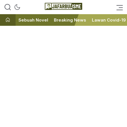
Ini bukan Media Online, Ini
JafarBua
Jafarbuaisme.com
Sebuah Novel
Breaking News
Lawan Covid-19