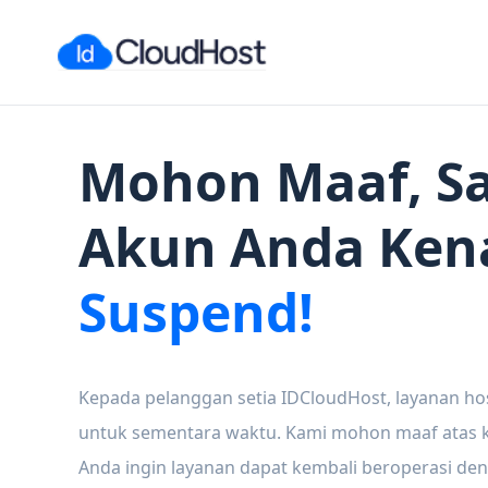
Mohon Maaf, Sa
Akun Anda Ken
Suspend!
Kepada pelanggan setia IDCloudHost, layanan ho
untuk sementara waktu. Kami mohon maaf atas ke
Anda ingin layanan dapat kembali beroperasi den