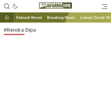
Ini bukan Media Online, Ini
JafarBua
Jafarbuaisme.com
Sebuah Novel
Breaking News
Lawan Covid-19
#Rendra Dipa