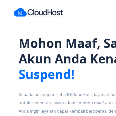
Mohon Maaf, Sa
Akun Anda Ken
Suspend!
Kepada pelanggan setia IDCloudHost, layanan ho
untuk sementara waktu. Kami mohon maaf atas ke
Anda ingin layanan dapat kembali beroperasi den