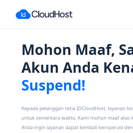
Mohon Maaf, Sa
Akun Anda Ken
Suspend!
Kepada pelanggan setia IDCloudHost, layanan ho
untuk sementara waktu. Kami mohon maaf atas ke
Anda ingin layanan dapat kembali beroperasi den