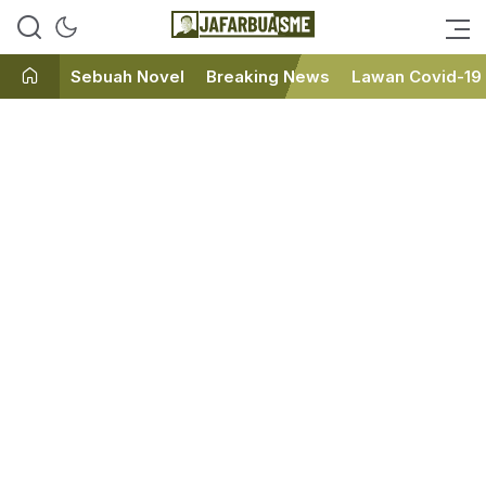
Ini bukan Media Online, Ini
JafarBua
Jafarbuaisme.com
Sebuah Novel
Breaking News
Lawan Covid-19