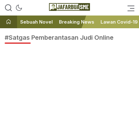
Ini bukan Media Online, Ini
JafarBua
Jafarbuaisme.com
Sebuah Novel
Breaking News
Lawan Covid-19
#Satgas Pemberantasan Judi Online