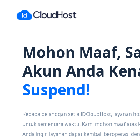
Mohon Maaf, Sa
Akun Anda Ken
Suspend!
Kepada pelanggan setia IDCloudHost, layanan ho
untuk sementara waktu. Kami mohon maaf atas ke
Anda ingin layanan dapat kembali beroperasi den