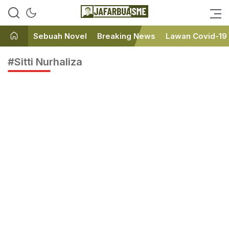
Ini bukan Media Online, Ini
JafarBua
Jafarbuaisme.com
Sebuah Novel
Breaking News
Lawan Covid-19
#Sitti Nurhaliza